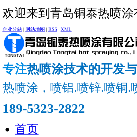
欢迎来到青岛铜泰热喷涂
企业分站
|
网站地图
|
RSS
|
XML
专注
热喷涂技术的开发与
热喷涂，喷铝.喷锌.喷铜.
189-5323-2822
首页