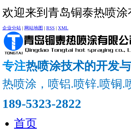
欢迎来到青岛铜泰热喷涂
企业分站
|
网站地图
|
RSS
|
XML
专注
热喷涂技术的开发与
热喷涂，喷铝.喷锌.喷铜.
189-5323-2822
首页