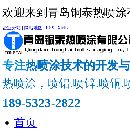
欢迎来到青岛铜泰热喷涂
企业分站
|
网站地图
|
RSS
|
XML
专注
热喷涂技术的开发与
热喷涂，喷铝.喷锌.喷铜.
189-5323-2822
首页