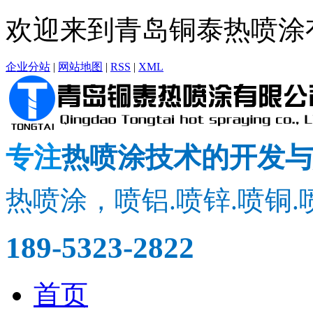
欢迎来到青岛铜泰热喷涂
企业分站
|
网站地图
|
RSS
|
XML
专注
热喷涂技术的开发与
热喷涂，喷铝.喷锌.喷铜.
189-5323-2822
首页