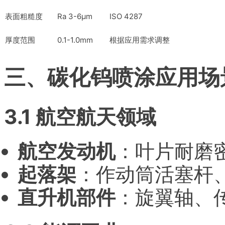
表面粗糙度
Ra 3-6μm
ISO 4287
厚度范围
0.1-1.0mm
根据应用需求调整
三、碳化钨喷涂应用场
3.1 航空航天领域
航空发动机
：叶片耐磨
起落架
：作动筒活塞杆
直升机部件
：旋翼轴、