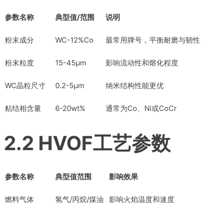
参数名称
典型值/范围
说明
粉末成分
WC-12%Co
最常用牌号，平衡耐磨与韧性
粉末粒度
15-45μm
影响流动性和熔化程度
WC晶粒尺寸
0.2-5μm
纳米结构性能更优
粘结相含量
6-20wt%
通常为Co、Ni或CoCr
2.2 HVOF工艺参数
参数名称
典型值范围
影响效果
燃料气体
氢气/丙烷/煤油
影响火焰温度和速度