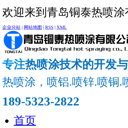
欢迎来到青岛铜泰热喷涂
企业分站
|
网站地图
|
RSS
|
XML
专注
热喷涂技术的开发与
热喷涂，喷铝.喷锌.喷铜.
189-5323-2822
首页