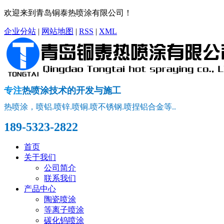
欢迎来到青岛铜泰热喷涂有限公司！
企业分站
|
网站地图
|
RSS
|
XML
专注
热喷涂技术的开发与施工
热喷涂，喷铝.喷锌.喷铜.喷不锈钢.喷捏铝合金等..
189-5323-2822
首页
关于我们
公司简介
联系我们
产品中心
陶瓷喷涂
等离子喷涂
碳化钨喷涂