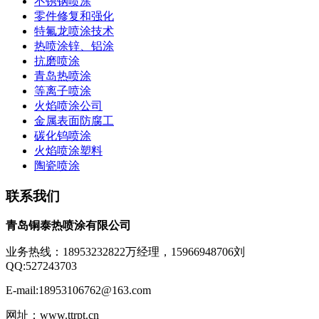
不锈钢喷涂
零件修复和强化
特氟龙喷涂技术
热喷涂锌、铝涂
抗磨喷涂
青岛热喷涂
等离子喷涂
火焰喷涂公司
金属表面防腐工
碳化钨喷涂
火焰喷涂塑料
陶瓷喷涂
联系我们
青岛铜泰热喷涂有限公司
业务热线：18953232822万经理，15966948706刘
QQ:527243703
E-mail:18953106762@163.com
网址：www.ttrpt.cn